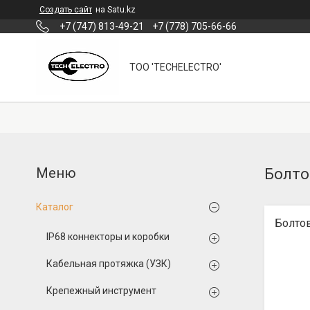
Создать сайт
на Satu.kz
+7 (747) 813-49-21
+7 (778) 705-66-66
ТОО 'TECHELECTRO'
Болто
Каталог
Болто
IP68 коннекторы и коробки
Кабельная протяжка (УЗК)
Крепежный инструмент