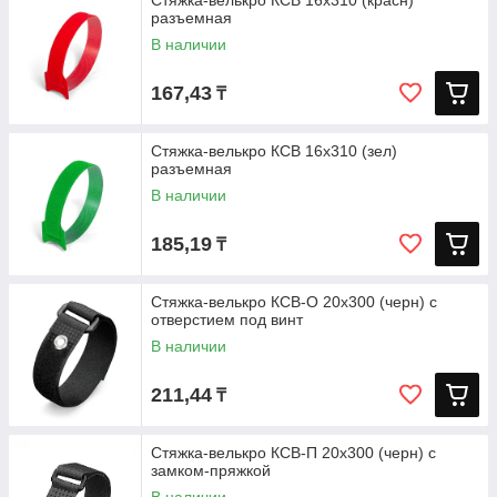
Стяжка-велькро КСВ 16х310 (красн)
разъемная
В наличии
167,43
₸
Стяжка-велькро КСВ 16х310 (зел)
разъемная
В наличии
185,19
₸
Стяжка-велькро КСВ-О 20х300 (черн) с
отверстием под винт
В наличии
211,44
₸
Стяжка-велькро КСВ-П 20х300 (черн) с
замком-пряжкой