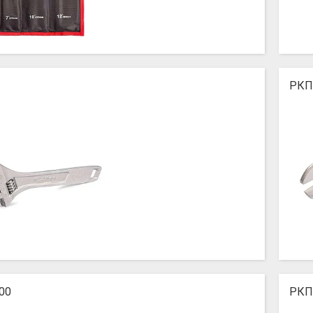
РКП
00
РКП