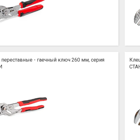
переставные - гаечный ключ 260 мм, серия
Клещ
И
СТА