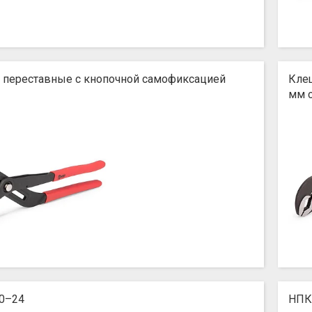
 переставные с кнопочной самофиксацией
Кле
мм 
0–24
НПК