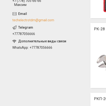
+7 (778) 705-66-66
Максим
techelectrotdm@gmail.com
РК-28
+77787056666
WhatsApp
+77787056666
РКП-2