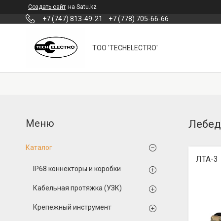
Создать сайт
на Satu.kz
+7 (747) 813-49-21
+7 (778) 705-66-66
ТОО 'TECHELECTRO'
Лебед
Каталог
ЛТА-3
IP68 коннекторы и коробки
Кабельная протяжка (УЗК)
Крепежный инструмент