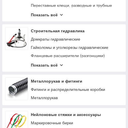
Переставные клещи, разводные и трубные
ключи
Показать всё
Гаечные и шестигранные ключи
Наборы торцевых головок
Строительная гидравлика
Наборы слесарного инструмента
Домкраты гидравлические
Съемники стопорных колец
Гайколомы и уголкорезы гидравлические
Ножницы для листового металла
Фланцевые расширители (разгонщики)
Строительно-монтажные ножи
Съемники гидравлические
Показать всё
Трубогибы гидравлические
Металлорукав и фитинги
Фитинги и распределительные коробки
Металлорукав
Нейлоновые стяжки и аксессуары
Маркировочные бирки