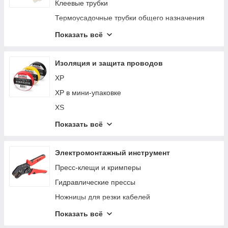
КТИ
Клеевые трубки
КУ
Термоусадочные трубки общего назначения
Высоковольтные трубки
Показать всё
Термоусадочные трубки специального
назначения
Изоляция и защита проводов
XP
XP в мини-упаковке
XS
XS в мини-упаковке
Показать всё
XT
XV
Электромонтажный инструмент
XV в мини-упаковке
Пресс-клещи и кримперы
БСК
Гидравлические прессы
БСП
Ножницы для резки кабелей
ЛКР
Бокорезы для резки проводов
Показать всё
ЛО
Инструмент для резки тросов, болтов, DIN-реек