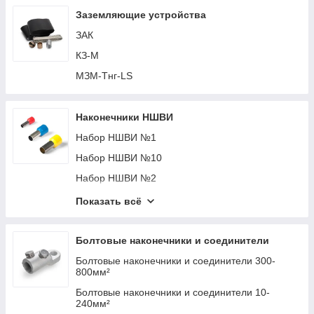
КП-60-11
Крепеж-клипса с замком для монтажа труб
Заземляющие устройства
ЛМП
ЗАК
КЗ-М
МЗМ-Тнг-LS
Наконечники НШВИ
Набор НШВИ №1
Набор НШВИ №10
Набор НШВИ №2
Набор НШВИ №3
Показать всё
Набор НШВИ №4
Набор НШВИ №5
Болтовые наконечники и соединители
Набор НШВИ №8
Болтовые наконечники и соединители 300-
800мм²
Набор НШВИ К-1200-1
Болтовые наконечники и соединители 10-
Набор НШВИ К-775-1
240мм²