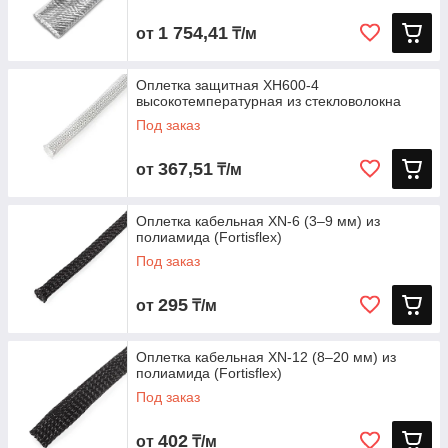
1 754,41
от
₸/м
Оплетка защитная XH600-4
высокотемпературная из стекловолокна
Под заказ
367,51
от
₸/м
Оплетка кабельная XN‑6 (3–9 мм) из
полиамида (Fortisflex)
Под заказ
295
от
₸/м
Оплетка кабельная XN‑12 (8–20 мм) из
полиамида (Fortisflex)
Под заказ
402
от
₸/м