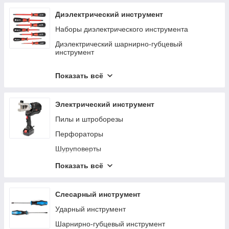
ЛСЭ
Инструмент для снятия изоляции
Диэлектрический инструмент
Мультитулы электрика
Наборы диэлектрического инструмента
Инструмент для пробивки отверстий
Диэлектрический шарнирно-губцевый
инструмент
Шиногибы, шинорезы, шинодыры
Диэлектрические отвертки
Гидравлические насосы
Показать всё
Диэлектрические ножи и ножницы
Размотка и прокладка кабеля
Газовые горелки и фены
Электрический инструмент
Инструмент для монтажа кабельных стяжек и
Пилы и штроборезы
лент
Перфораторы
Ключи для электрошкафов
Шуруповерты
Наборы инструмента
Гайковерты и винтоверты
Показать всё
Расходка и аксессуары
Угловые шлифмашинки (Болгарки)
Слесарный инструмент
Ударный инструмент
Шарнирно-губцевый инструмент