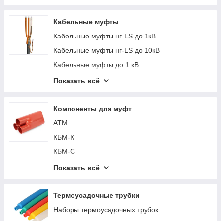
Набор НШВИ М-2850-0
Набор НШВИ М-2850-1
Кабельные муфты
Набор НШВИ М-3450-0
Кабельные муфты нг-LS до 1кВ
Набор НШВИ М-3450-1
Кабельные муфты нг-LS до 10кВ
Набор НШВИ М-3450-2
Кабельные муфты до 1 кВ
НШВ
Кабельные муфты 6-10 кВ
Показать всё
НШВИ
Кабельные муфты 20-35 кВ
НШВИ (GLW)
Муфты для уличного освещения
Компоненты для муфт
АТМ
КБМ-К
КБМ-С
КЗП
Показать всё
КМЛЭ
КМПБ
Термоусадочные трубки
КТ
Наборы термоусадочных трубок