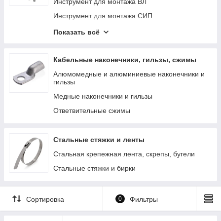
Инструмент для монтажа ВЛ
Инструмент для монтажа СИП
Анкерные зажимы, кронштейны и крюки
Показать всё
Промежуточная подвеска
Крепеж для СИП
Кабельные наконечники, гильзы, сжимы
Лебедки ручные и тяговые
Алюмомедные и алюминиевые наконечники и
гильзы
Медные наконечники и гильзы
Ответвительные сжимы
Стальные стяжки и ленты
Стальная крепежная лента, скрепы, бугели
Стальные стяжки и бирки
Сортировка
0
Фильтры