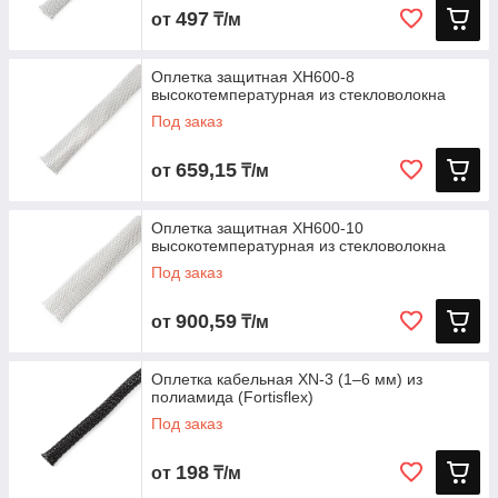
497
от
₸/м
Оплетка защитная XH600-8
высокотемпературная из стекловолокна
Под заказ
659,15
от
₸/м
Оплетка защитная XH600-10
высокотемпературная из стекловолокна
Под заказ
900,59
от
₸/м
Оплетка кабельная XN‑3 (1–6 мм) из
полиамида (Fortisflex)
Под заказ
198
от
₸/м