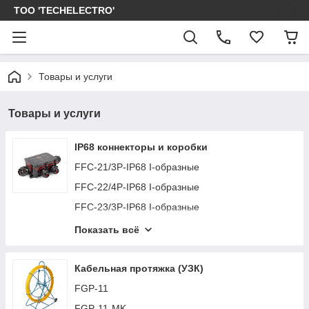
ТОО 'TECHELECTRO'
Товары и услуги
Товары и услуги
IP68 коннекторы и коробки
FFC-21/3P-IP68 I-образные
FFC-22/4P-IP68 I-образные
FFC-23/3P-IP68 I-образные
FFC-24/5P-IP68 I-образные
Показать всё
FFC-25/RJ45-IP68
FFC-26/2P-IP68
Кабельная протяжка (УЗК)
FFC-31/3P-IP68 T-образные
FGP-11
FFC-32/3P-IP68 T-образные
FGP-11-MK