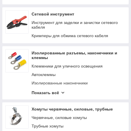
Бесконтактные пирометры
Измерительные щупы
Сетевой инструмент
Рулетки и уровни строительные
Инструмент для заделки и зачистки сетевого
кабеля
Кримперы для обжима сетевого кабеля
Изолированные разъемы, наконечники и
клеммы
Клеммники для уличного освещения
Автоклеммы
Изолированные наконечники
Изолированные разъемы
Показать всё
Изолированные гильзы
Зажимы винтовые и шины N
Хомуты червячные, силовые, трубные
Соединительные зажимы
Червячные, силовые хомуты
Трубные хомуты