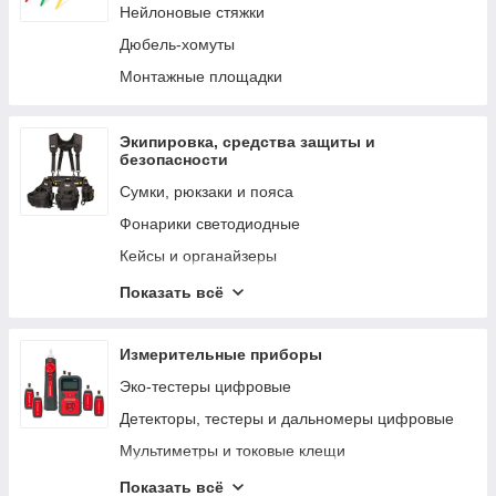
Нейлоновые стяжки
Дюбель-хомуты
Монтажные площадки
Экипировка, средства защиты и
безопасности
Сумки, рюкзаки и пояса
Фонарики светодиодные
Кейсы и органайзеры
Средства безопасности при работе на высоте
Показать всё
Средства индивидуальной защиты
Фирменная одежда
Измерительные приборы
Эко-тестеры цифровые
Детекторы, тестеры и дальномеры цифровые
Мультиметры и токовые клещи
LAN-тестеры цифровые
Показать всё