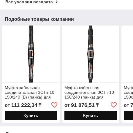
Все условия возврата
Подобные товары компании
Муфта кабельная
Муфта кабельная
Муф
соединительная 3СТп-10-
соединительная 3СТп-10-
соед
150/240 (Б) (пайка) для
150/240 (пайка) для
150/
кабелей с бумажной
кабелей с бумажной
бум
111 222,34
91 876,51
от
₸
от
₸
от
изоляцией до 10 кВ
изоляцией до 10 кВ
плас
до 1
Купить
Купить