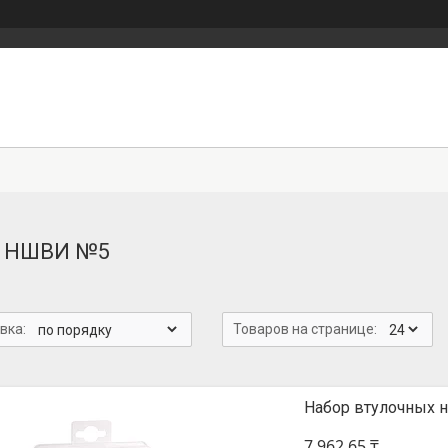
р НШВИ №5
Набор втулочных 
7 962,65 ₸