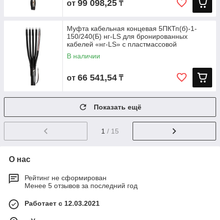
99 098,25
от
₸
Муфта кабельная концевая 5ПКТп(б)-1-
150/240(Б) нг-LS для бронированных
кабелей «нг-LS» с пластмассовой
В наличии
66 541,54
от
₸
Показать ещё
1
/ 15
О нас
Рейтинг не сформирован
Менее 5 отзывов за последний год
Работает с 12.03.2021