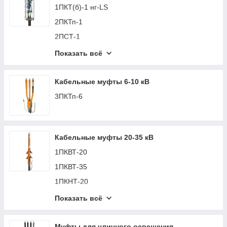
1ПКТ(б)-1 нг-LS
2ПКТп-1
2ПСТ-1
3КВНТп-1
Показать всё
3КВНТп-1 (пайка)
3ПКТп-1
Кабельные муфты 6-10 кВ
3ПСТ-1
3ПКТп-6
3СТп-1
3СТп-1 (пайка)
Кабельные муфты 20-35 кВ
4КВНТп-1
1ПКВТ-20
4КВНТп-1 (пайка)
1ПКВТ-35
4ПКТп(б)(СИП)-1
1ПКНТ-20
4ПКТп-1
1ПКНТ-35
4ПСТ-1
Показать всё
1ПСТ-20
4ПТО-1
1ПСТ-35
Муфты для уличного освещения