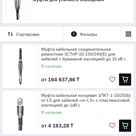
4РКТп-1
4РСТ-1
4СТп-1
4СТп-1 (пайка)
Сортировка
0
Фильтры
5ПКТп-1
5ПСТ-1
Муфта кабельная соединительная
5ПТО-1
ремонтная 3СТпР-10-150/240(Б) для
кабелей с бумажной изоляцией до 10 кВ с
ККТнг-LS
В наличии
МВПТ
164 637,86
МКС
от
₸
МТС
Муфта кабельная концевая 1ПКТ-1-10/25(Б)
НГК
нг-LS для кабелей «нг-LS» с пластмассовой
изоляцией до 1кВ с
ПКТп мини
В наличии
ПКТп мини нг-LS
ПСТк
4 163,28
от
₸