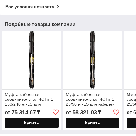
Все условия возврата
Подобные товары компании
Муфта кабельная
Муфта кабельная
Муф
соединительная 4СТп-1-
соединительная 4СТп-1-
соед
150/240 нг-LS для
25/50 нг-LS для кабелей
25/5
кабелей «нг-LS» с
«нг-LS» с бумажной или
кабе
75 314,67
58 321,03
от
₸
от
₸
от
бумажной или
пластмассовой изоляцией
бум
пластмассовой изоляцией
пла
Купить
Купить