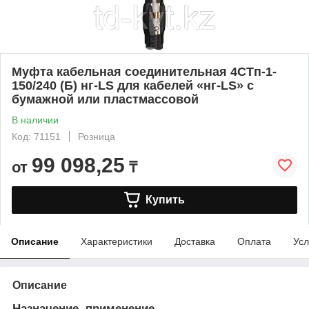
Муфта кабельная соединительная 4СТп-1-
150/240 (Б) нг-LS для кабелей «нг-LS» с
бумажной или пластмассовой
В наличии
Код: 71151
Розница
99 098,25
от
₸
Купить
Описание
Характеристики
Доставка
Оплата
Усл
Описание
Назначение, применение