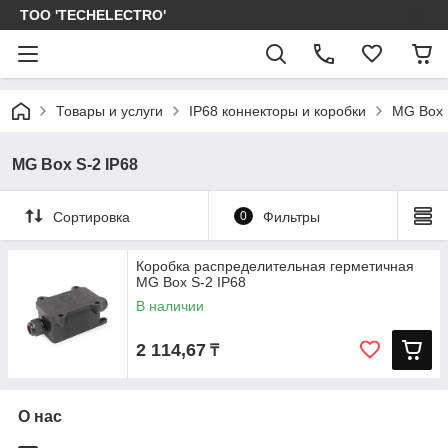
ТОО 'TECHELECTRO'
Товары и услуги
IP68 коннекторы и коробки
MG Box 
MG Box S-2 IP68
Сортировка
0
Фильтры
Коробка распределительная герметичная
MG Box S-2 IP68
В наличии
2 114,67
₸
О нас