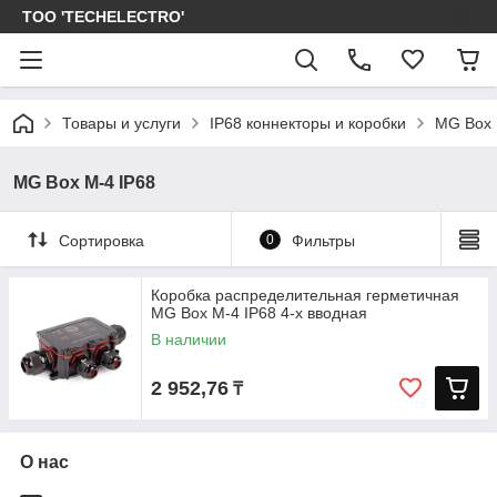
ТОО 'TECHELECTRO'
Товары и услуги
IP68 коннекторы и коробки
MG Box 
MG Box M-4 IP68
Сортировка
0
Фильтры
Коробка распределительная герметичная
MG Box M-4 IP68 4-х вводная
В наличии
2 952,76
₸
О нас