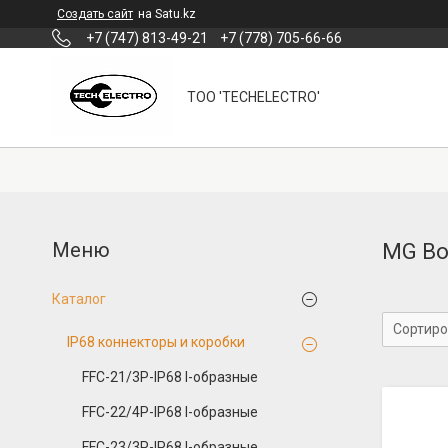
Создать сайт
на Satu.kz
+7 (747) 813-49-21
+7 (778) 705-66-66
ТОО 'TECHELECTRO'
MG Box
Каталог
IP68 коннекторы и коробки
FFC-21/3P-IP68 I-образные
FFC-22/4P-IP68 I-образные
FFC-23/3P-IP68 I-образные