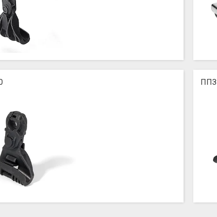
0
ППЗ