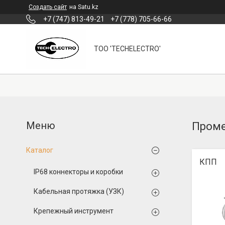
Создать сайт
на Satu.kz
+7 (747) 813-49-21
+7 (778) 705-66-66
ТОО 'TECHELECTRO'
Проме
Каталог
КПП
IP68 коннекторы и коробки
Кабельная протяжка (УЗК)
Крепежный инструмент