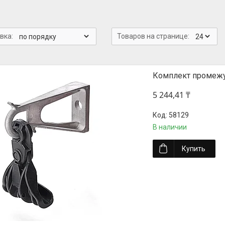
Комплект промежу
5 244,41 ₸
58129
В наличии
Купить