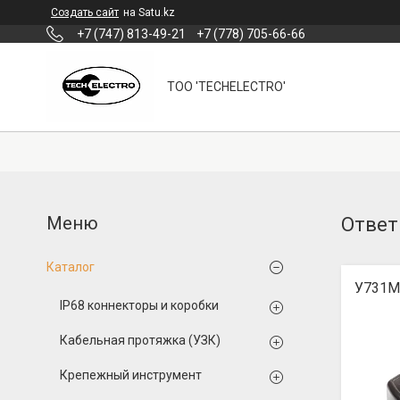
Создать сайт
на Satu.kz
+7 (747) 813-49-21
+7 (778) 705-66-66
ТОО 'TECHELECTRO'
Ответ
Каталог
У731M
IP68 коннекторы и коробки
Кабельная протяжка (УЗК)
Крепежный инструмент