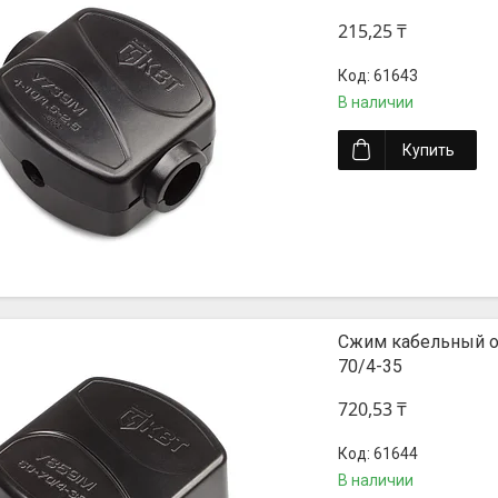
215,25 ₸
61643
В наличии
Купить
Сжим кабельный о
70/4-35
720,53 ₸
61644
В наличии