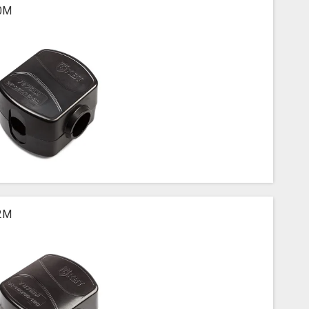
0М
2М