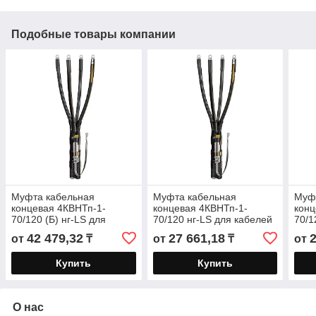
Подобные товары компании
Муфта кабельная
Муфта кабельная
Муф
концевая 4КВНТп-1-
концевая 4КВНТп-1-
конц
70/120 (Б) нг-LS для
70/120 нг-LS для кабелей
70/1
кабелей «нг-LS» с
«нг-LS» с бумажной или
«нг-
42 479,32
27 661,18
от
₸
от
₸
от
бумажной или
пластмассовой изоляцией
плас
пластмассовой изоляцией
до
до
Купить
Купить
О нас