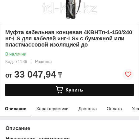
Муфта кабельная концевая 4КВНТп-1-150/240
нг-LS для кабелей «нг-LS» с бумажной или
пластмассовой изоляцией до
В наличии
Код: 71136
Розница
33 047,94
от
₸
Купить
Описание
Характеристики
Доставка
Оплата
Усл
Описание
Назначение, применение