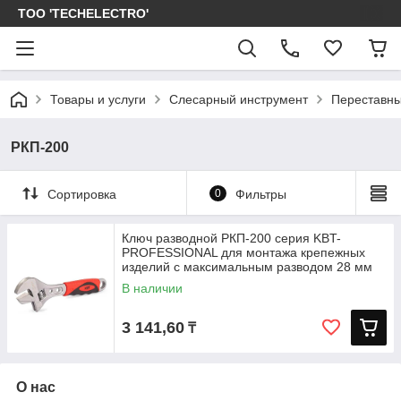
ТОО 'TECHELECTRO'
Товары и услуги
Слесарный инструмент
Переставны
РКП-200
Сортировка
0
Фильтры
Ключ разводной РКП-200 серия KBT-
PROFESSIONAL для монтажа крепежных
изделий с максимальным разводом 28 мм
В наличии
3 141,60
₸
О нас