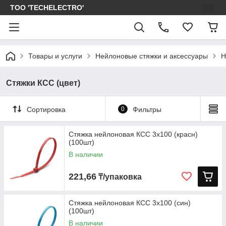
ТОО 'TECHELECTRO'
Товары и услуги
Нейлоновые стяжки и аксессуары
Н
Стяжки КСС (цвет)
Сортировка
0
Фильтры
Стяжка нейлоновая КСС 3х100 (красн)
(100шт)
В наличии
221,66
₸/упаковка
Стяжка нейлоновая КСС 3х100 (син)
(100шт)
В наличии