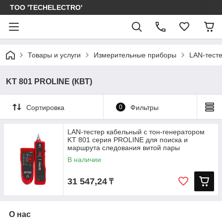
ТОО 'TECHELECTRO'
Товары и услуги
Измерительные приборы
LAN-тест
KT 801 PROLINE (КВТ)
Сортировка
0
Фильтры
LAN-тестер кабельный с тон-генератором
KT 801 серия PROLINE для поиска и
маршрута следования витой пары
В наличии
31 547,24
₸
О нас