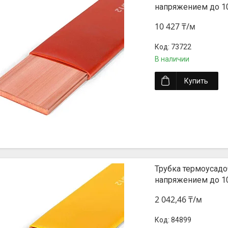
напряжением до 1
10 427 ₸/м
73722
В наличии
Купить
Трубка термоусадо
напряжением до 1
2 042,46 ₸/м
84899