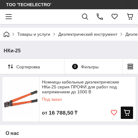
ТОО 'TECHELECTRO'
Товары и услуги
Диэлектрический инструмент
Диэле
НКи-25
Сортировка
0
Фильтры
Ножницы кабельные диэлектрические
НКи-25 серия ПРОФИ для работ под
напряжением до 1000 В
Под заказ
16 788,50
от
₸
О нас