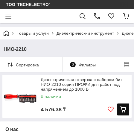
ТОО 'TECHELECTRO'
Товары и услуги
Диэлектрический инструмент
Диэле
НИО-2210
Сортировка
0
Фильтры
Диэлектрическая отвертка с набором бит
НИО-2210 серия ПРОФИ для работ под
напряжением до 1000 В
В наличии
4 576,38
₸
О нас