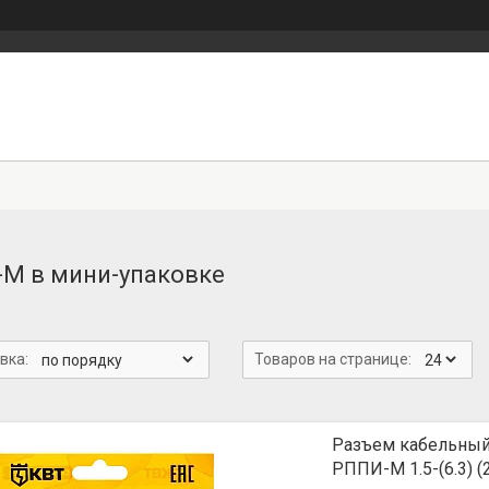
М в мини-упаковке
Разъем кабельный
РППИ-М 1.5-(6.3) 