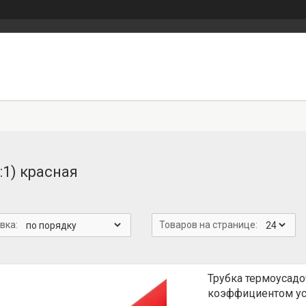
:1) красная
Трубка термоусадоч
коэффициентом уса