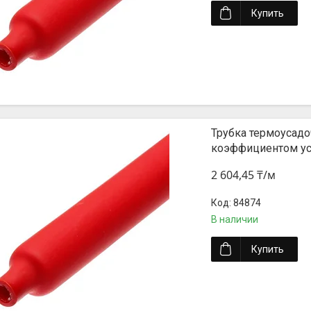
Купить
Трубка термоусадоч
коэффициентом уса
2 604,45 ₸/м
84874
В наличии
Купить