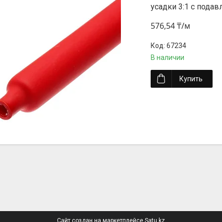
усадки 3:1 с пода
576,54 ₸/м
67234
В наличии
Купить
Сайт создан на маркетплейсе
Satu.kz