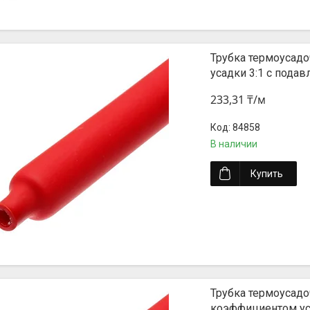
Трубка термоусадо
усадки 3:1 с пода
233,31 ₸/м
84858
В наличии
Купить
Трубка термоусадоч
коэффициентом уса