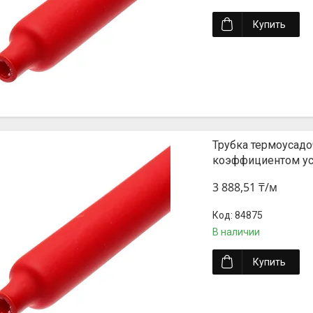
Купить
Трубка термоусадоч
коэффициентом уса
3 888,51 ₸/м
84875
В наличии
Купить