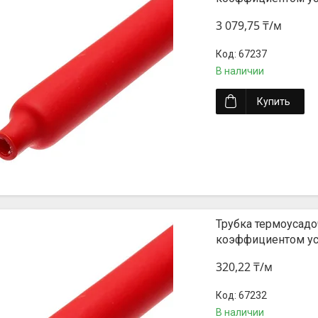
3 079,75 ₸/м
67237
В наличии
Купить
Трубка термоусадоч
коэффициентом уса
320,22 ₸/м
67232
В наличии