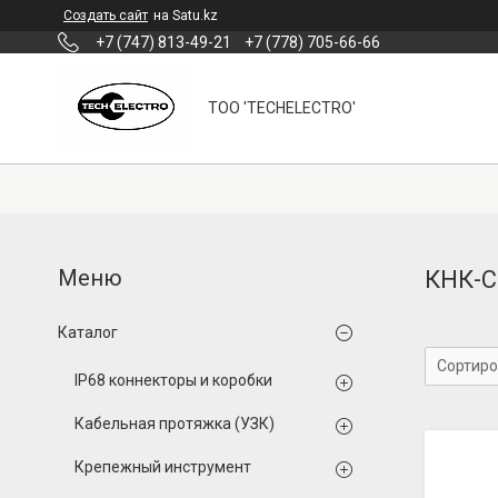
Создать сайт
на Satu.kz
+7 (747) 813-49-21
+7 (778) 705-66-66
ТОО 'TECHELECTRO'
КНК-С
Каталог
IP68 коннекторы и коробки
Кабельная протяжка (УЗК)
Крепежный инструмент