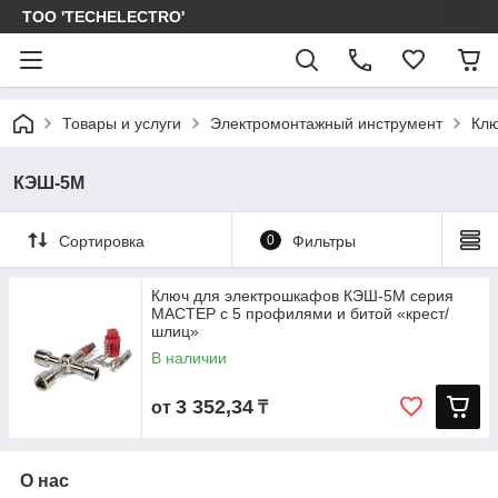
ТОО 'TECHELECTRO'
Товары и услуги
Электромонтажный инструмент
Клю
КЭШ-5М
Сортировка
0
Фильтры
Ключ для электрошкафов КЭШ-5М серия
МАСТЕР с 5 профилями и битой «крест/
шлиц»
В наличии
3 352,34
от
₸
О нас