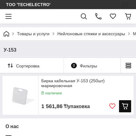
ТОО 'TECHELECTRO'
Товары и услуги
Нейлоновые стяжки и аксессуары
М
У-153
Сортировка
0
Фильтры
Бирка кабельная У-153 (250шт)
маркировочная
В наличии
1 561,86
₸/упаковка
О нас