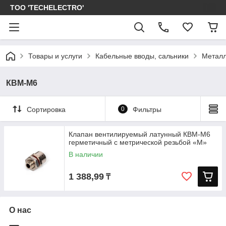
ТОО 'TECHELECTRO'
Товары и услуги
Кабельные вводы, сальники
Металл
КВМ-М6
Сортировка
0
Фильтры
Клапан вентилируемый латунный КВМ-М6
герметичный с метрической резьбой «M»
В наличии
1 388,99
₸
О нас