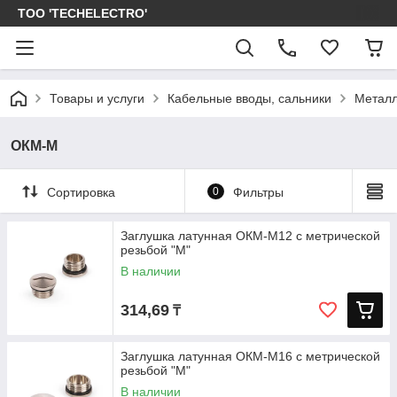
ТОО 'TECHELECTRO'
Товары и услуги
Кабельные вводы, сальники
Металл
ОКМ-М
Сортировка
0
Фильтры
Заглушка латунная ОКМ-M12 с метрической
резьбой "М"
В наличии
314,69
₸
Заглушка латунная ОКМ-M16 с метрической
резьбой "М"
В наличии