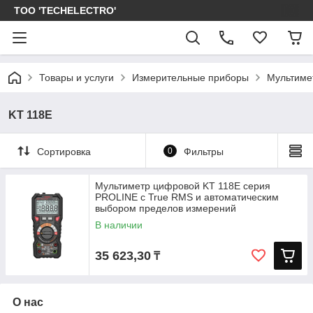
ТОО 'TECHELECTRO'
Товары и услуги
Измерительные приборы
Мультиме
KT 118E
Сортировка
0
Фильтры
Мультиметр цифровой KT 118E серия
PROLINE с True RMS и автоматическим
выбором пределов измерений
В наличии
35 623,30
₸
О нас