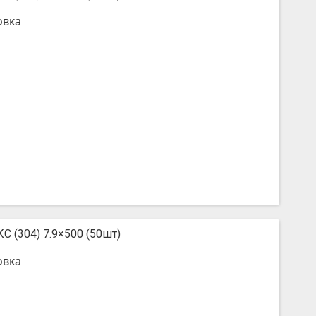
овка
С (304) 7.9×500 (50шт)
овка