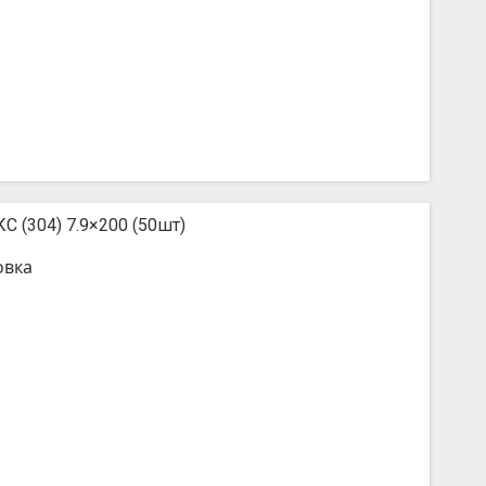
С (304) 7.9×200 (50шт)
овка