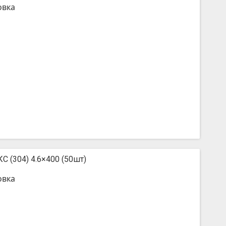
овка
С (304) 4.6×400 (50шт)
овка