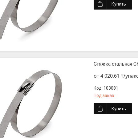
Купить
Стяжка стальная СК
от 4 020,61 ₸/упак
103081
Под заказ
Купить