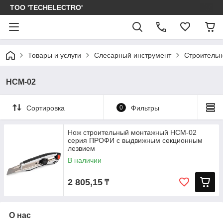
ТОО 'TECHELECTRO'
Товары и услуги
Слесарный инструмент
Строительн
НСМ-02
Сортировка
0
Фильтры
Нож строительный монтажный НСМ-02
серия ПРОФИ с выдвижным секционным
лезвием
В наличии
2 805,15
₸
О нас