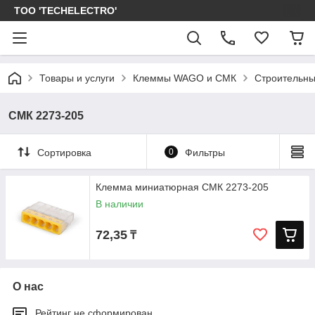
ТОО 'TECHELECTRO'
Товары и услуги
Клеммы WAGO и СМК
Строительн
СМК 2273-205
Сортировка
0
Фильтры
Клемма миниатюрная СМК 2273-205
В наличии
72,35
₸
О нас
Рейтинг не сформирован