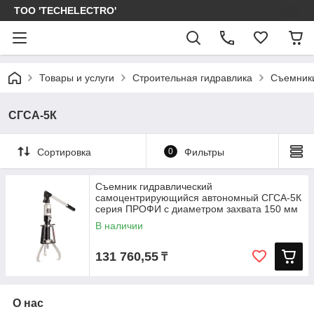
ТОО 'TECHELECTRO'
Товары и услуги
Строительная гидравлика
Съемники
СГСА-5К
Сортировка
0
Фильтры
Съемник гидравлический
самоцентрирующийся автономный СГСА-5К
серия ПРОФИ с диаметром захвата 150 мм
и глубиной
В наличии
131 760,55
₸
О нас