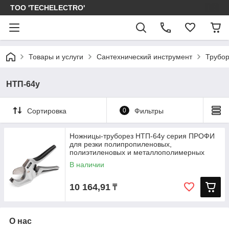
ТОО 'TECHELECTRO'
Товары и услуги
Сантехнический инструмент
Трубо
НТП-64у
Сортировка
0
Фильтры
Ножницы-труборез НТП-64у серия ПРОФИ
для резки полипропиленовых,
полиэтиленовых и металлополимерных
труб
В наличии
10 164,91
₸
О нас