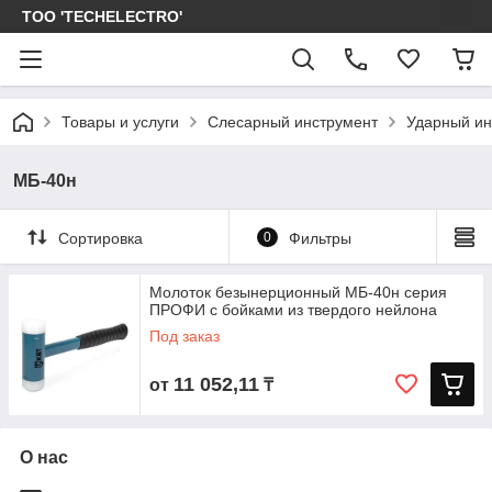
ТОО 'TECHELECTRO'
Товары и услуги
Слесарный инструмент
Ударный ин
МБ-40н
Сортировка
0
Фильтры
Молоток безынерционный МБ-40н серия
ПРОФИ с бойками из твердого нейлона
Под заказ
11 052,11
от
₸
О нас