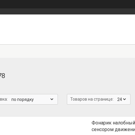
78
Фонарик налобный
сенсором движен