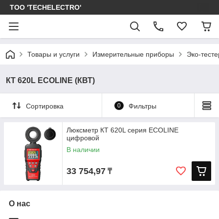
ТОО 'TECHELECTRO'
Товары и услуги
Измерительные приборы
Эко-тест
КТ 620L ECOLINE (КВТ)
Сортировка
0
Фильтры
Люксметр КТ 620L серия ECOLINE
цифровой
В наличии
33 754,97
₸
О нас