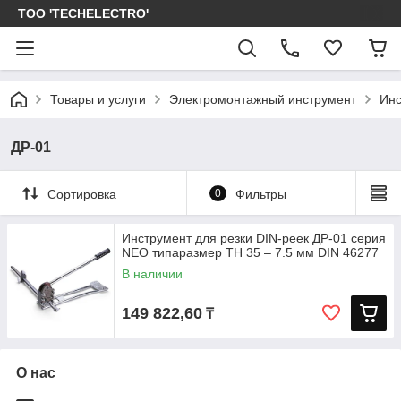
ТОО 'TECHELECTRO'
Товары и услуги
Электромонтажный инструмент
Инс
ДР-01
Сортировка
0
Фильтры
Инструмент для резки DIN-реек ДР-01 серия
NEO типаразмер ТН 35 – 7.5 мм DIN 46277
В наличии
149 822,60
₸
О нас