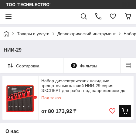
ТОО 'TECHELECTRO'
Товары и услуги
Диэлектрический инструмент
Набор
НИИ-29
Сортировка
0
Фильтры
Набор диэлектрических накидных
трещоточных ключей НИИ-29 серия
ЭКСПЕРТ для работ под напряжением до
1000 В
Под заказ
80 173,92
от
₸
О нас