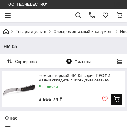
ТОО 'TECHELECTRO'
Товары и услуги
Электромонтажный инструмент
Инс
НМ-05
Сортировка
0
Фильтры
Нож монтерский НМ-05 серия ПРОФИ
малый складной с изогнутым лезвием
В наличии
3 956,74
₸
О нас