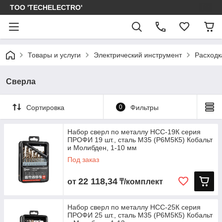
ТОО 'TECHELECTRO'
Товары и услуги
Электрический инструмент
Расходк
Сверла
Сортировка
0
Фильтры
Набор сверл по металлу НСС-19К серия
ПРОФИ 19 шт., сталь М35 (Р6М5К5) Кобальт
и Молибден, 1-10 мм
Под заказ
22 118,34
от
₸/комплект
Набор сверл по металлу НСС-25К серия
ПРОФИ 25 шт., сталь М35 (Р6М5К5) Кобальт