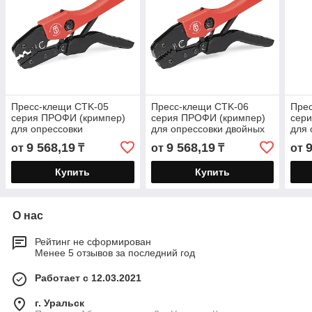
Пресс-клещи CTK-05
Пресс-клещи CTK-06
Пре
серия ПРОФИ (кримпер)
серия ПРОФИ (кримпер)
сер
для опрессовки
для опрессовки двойных
для 
неизолированных медных
втулочных наконечников
нако
9 568,19
9 568,19
9
от
₸
от
₸
от
наконечников и гильз
гиль
тер
Купить
Купить
О нас
Рейтинг не сформирован
Менее 5 отзывов за последний год
Работает с 12.03.2021
г. Уральск