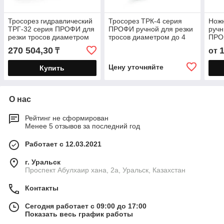
Тросорез гидравлический
Тросорез ТРК-4 серия
Ножн
ТРГ-32 серия ПРОФИ для
ПРОФИ ручной для резки
ручн
резки тросов диаметром
тросов диаметром до 4
ПРО
до 32 мм
мм
резк
270 504,30
₸
от
пров
Цену уточняйте
Купить
О нас
Рейтинг не сформирован
Менее 5 отзывов за последний год
Работает с 12.03.2021
г. Уральск
Проспект Абулхаир хана, 2а, Уральск, Казахстан
Контакты
Сегодня работает с 09:00 до 17:00
Показать весь график работы