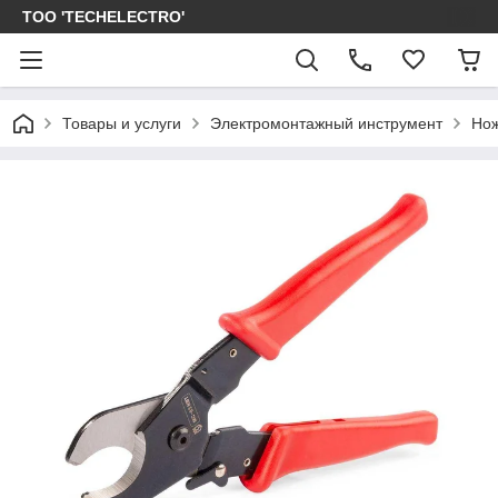
ТОО 'TECHELECTRO'
Товары и услуги
Электромонтажный инструмент
Нож