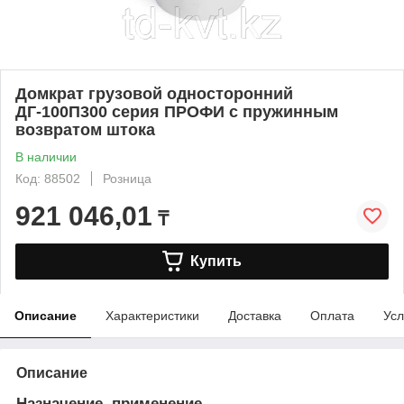
Домкрат грузовой односторонний
ДГ-100П300 серия ПРОФИ с пружинным
возвратом штока
В наличии
Код: 88502
Розница
921 046,01
₸
Купить
Описание
Характеристики
Доставка
Оплата
Усл
Описание
Назначение, применение