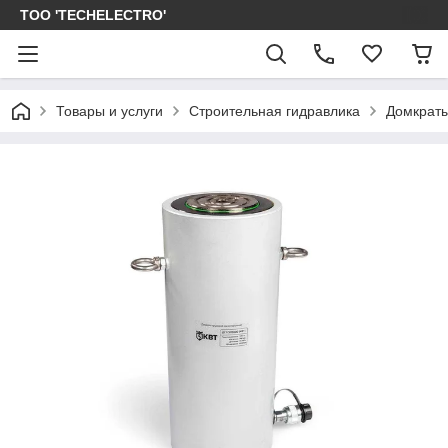
ТОО 'TECHELECTRO'
Товары и услуги
Строительная гидравлика
Домкраты