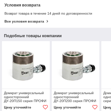
Условия возврата
Возврат товара в течение 14 дней по договоренности
Все условия возврата
Подобные товары компании
Домкрат универсальный
Домкрат универсальный
Домк
односторонний
односторонний
одн
ДУ-20П150 серия ПРОФИ
ДУ-20П200 серия ПРОФИ
сер
с пружинным возвратом
с пружинным возвратом
пру
Цену уточняйте
Цену уточняйте
Цен
штока
штока
што