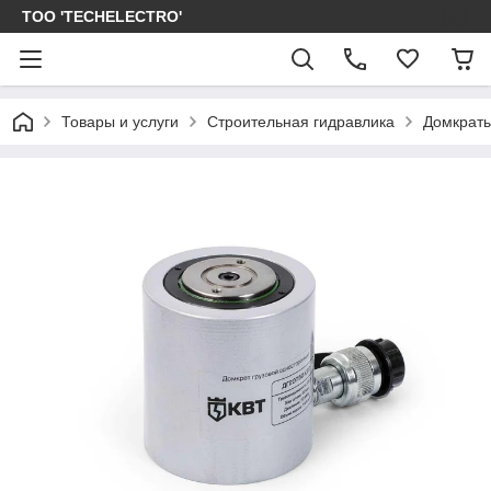
ТОО 'TECHELECTRO'
Товары и услуги
Строительная гидравлика
Домкраты