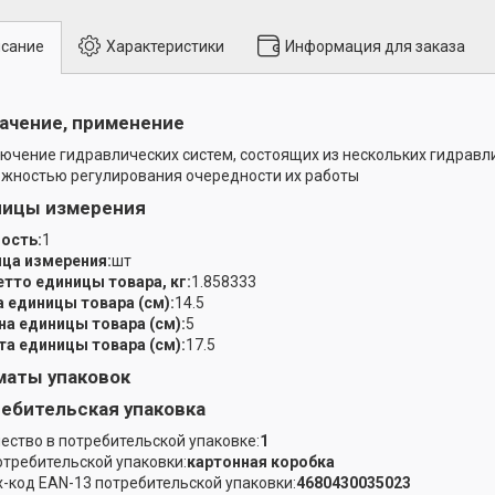
сание
Характеристики
Информация для заказа
ачение, применение
ючение гидравлических систем, состоящих из нескольких гидравли
жностью регулирования очередности их работы
ницы измерения
ость:
1
ца измерения:
шт
етто единицы товара, кг:
1.858333
 единицы товара (см):
14.5
а единицы товара (см):
5
а единицы товара (см):
17.5
аты упаковок
ебительская упаковка
ество в потребительской упаковке:
1
отребительской упаковки:
картонная коробка
-код EAN-13 потребительской упаковки:
4680430035023