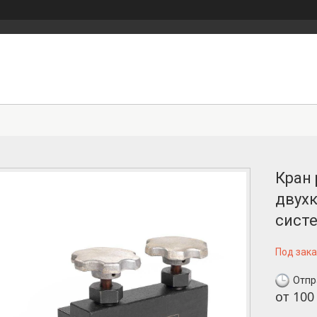
Кран
двух
сист
Под зака
Отпр
от
100