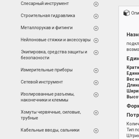
Слесарный инструмент
Опи
Строительная гидравлика
Металлорукав и фитинги
Назн
Нейлоновые стяжки и аксессуары
подкл
возмо
Экипировка, средства защиты и
Еди
безопасности
Кратн
Измерительные приборы
Едини
Вес н
Сетевой инструмент
Длина
Ширин
Изолированные разъемы,
Высот
наконечники и клеммы
Форм
Хомуты червячные, силовые,
Потр
трубные
Колич
Тип п
Кабельные вводы, сальники
Штрих