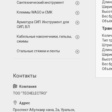
Длина
Сантехнический инструмент
Ширин
Высот
Клеммы WAGO и СМК
Вес б
Объём
Арматура СИП. Инструмент для
СИП, ВЛ
Тран
Колич
Кабельные наконечники, гильзы,
Тип т
сжимы
Штрих
Длина
Стальные стяжки и ленты
Ширин
Высот
Вес б
Объём
ТОО "TECHELECTRO"
Проспект Абулхаир хана, 2а, Уральск,