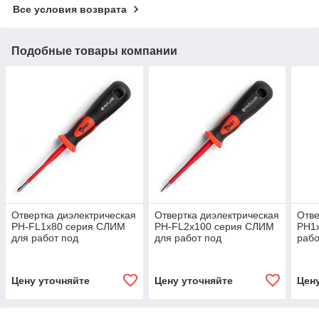
Все условия возврата
Подобные товары компании
Отвертка диэлектрическая
Отвертка диэлектрическая
Отве
PH-FL1x80 серия СЛИМ
PH-FL2x100 серия СЛИМ
PH1
для работ под
для работ под
рабо
напряжением до 1000 В,
напряжением до 1000 В,
до 1
стандарт VDE
стандарт VDE
Цену уточняйте
Цену уточняйте
Цен