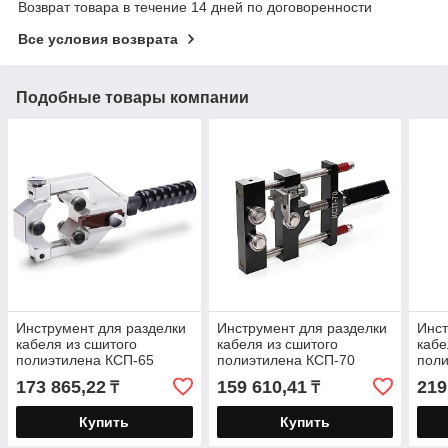
Возврат товара в течение 14 дней по договоренности
Все условия возврата
Подобные товары компании
Инструмент для разделки
Инструмент для разделки
Инст
кабеля из сшитого
кабеля из сшитого
кабе
полиэтилена КСП-65
полиэтилена КСП-70
поли
серия ПРОФИ для снятия
серия ПРОФИ для снятия
сер
173 865,22
159 610,41
219
₸
₸
полупроводящего экрана
полупроводящего экрана
полу
Купить
Купить