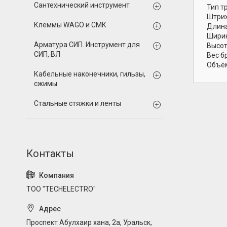
Сантехнический инструмент
Тип т
Штрих
Клеммы WAGO и СМК
Длина
Ширин
Арматура СИП. Инструмент для
Высот
СИП, ВЛ
Вес б
Объём
Кабельные наконечники, гильзы,
сжимы
Стальные стяжки и ленты
ТОО "TECHELECTRO"
Проспект Абулхаир хана, 2а, Уральск,