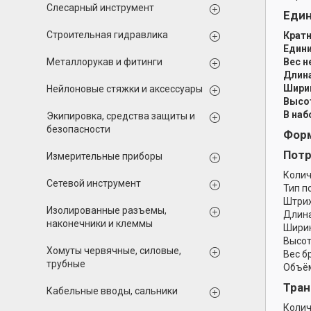
Слесарный инструмент
Еди
Строительная гидравлика
Кратн
Едини
Металлорукав и фитинги
Вес н
Длина
Ширин
Нейлоновые стяжки и аксессуары
Высот
В наб
Экипировка, средства защиты и
безопасности
Форм
Потр
Измерительные приборы
Колич
Сетевой инструмент
Тип п
Штрих
Изолированные разъемы,
Длина
наконечники и клеммы
Ширин
Высот
Хомуты червячные, силовые,
Вес б
трубные
Объём
Тран
Кабельные вводы, сальники
Колич