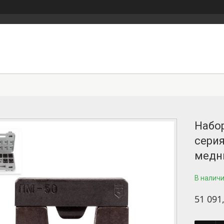
Набо
сери
медн
В налич
51 091