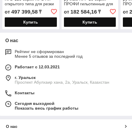
открытого типа для резки
ПРОФИ гильотинные для
ПРО
бронированных кабелей
резки кабелей, тросов и
резк
497 399,58
182 584,16
от
₸
от
₸
от
проводов со стальным
пров
Купить
Купить
О нас
Рейтинг не сформирован
Менее 5 отзывов за последний год
Работает с 12.03.2021
г. Уральск
Проспект Абулхаир хана, 2а, Уральск, Казахстан
Контакты
Сегодня выходной
Показать весь график работы
О нас